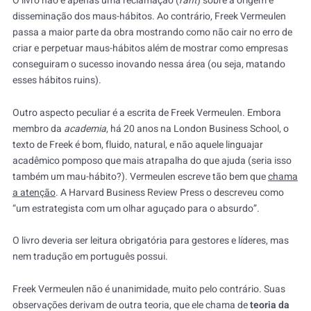
O livro não é apenas uma reclamação (
rant
) sobre a origem e
disseminação dos maus-hábitos. Ao contrário, Freek Vermeulen
passa a maior parte da obra mostrando como não cair no erro de
criar e perpetuar maus-hábitos além de mostrar como empresas
conseguiram o sucesso inovando nessa área (ou seja, matando
esses hábitos ruins).
Outro aspecto peculiar é a escrita de Freek Vermeulen. Embora
membro da
academia
, há 20 anos na London Business School, o
texto de Freek é bom, fluido, natural, e não aquele linguajar
acadêmico pomposo que mais atrapalha do que ajuda (seria isso
também um mau-hábito?). Vermeulen escreve tão bem que
chama
a atenção
. A Harvard Business Review Press o descreveu como
“um estrategista com um olhar aguçado para o absurdo”.
O livro deveria ser leitura obrigatória para gestores e líderes, mas
nem tradução em português possui.
Freek Vermeulen não é unanimidade, muito pelo contrário. Suas
observações derivam de outra teoria, que ele chama de
teoria da