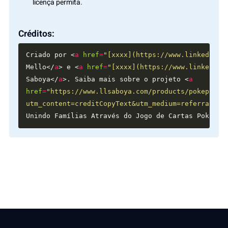
licença permita.
Créditos:
Criado por <
a
href
=
"[xxxx](https://www.linkedin.c
Mello</
a
> e <
a
href
=
"[xxxx](https://www.linkedin.
Saboya</
a
>. Saiba mais sobre o projeto <
a
href
=
"https://www.llsaboya.com/products/pokepais-
utm_content=creditCopyText&utm_medium=referral&ut
Unindo Famílias Através do Jogo de Cartas Pokémon