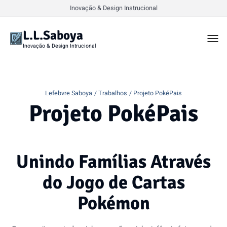
Inovação & Design Instrucional
L.L.Saboya
Togg
men
Inovação & Design Intrucional
Lefebvre Saboya
Trabalhos
Projeto PokéPais
Projeto PokéPais
Unindo Famílias Através
do Jogo de Cartas
Pokémon