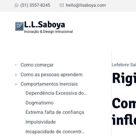
(51) 3557-8245
hello@llsaboya.com
L.L.Saboya
Inovação & Design Intrucional
Como começar
Lefebvre Sa
Rig
Como as pessoas aprendem
Comportamentos Inerciais
Dependência Excessiva do Chefe
Com
Dogmatismo
Extrema falta de confiança
inf
Impulsividade
Incapacidade de concentração