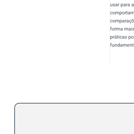
usar para a
comportame
comparaçõe
forma mais
práticas p
fundamenta