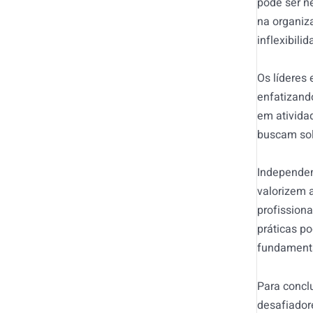
pode ser n
na organiz
inflexibil
Os líderes
enfatizand
em ativida
buscam sol
Independen
valorizem 
profission
práticas p
fundamenta
Para concl
desafiador