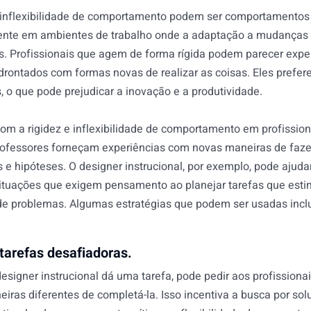
e inflexibilidade de comportamento podem ser comportamentos di
ente em ambientes de trabalho onde a adaptação a mudanças 
s. Profissionais que agem de forma rígida podem parecer expe
rontados com formas novas de realizar as coisas. Eles prefer
 o que pode prejudicar a inovação e a produtividade.
com a rigidez e inflexibilidade de comportamento em profission
professores forneçam experiências com novas maneiras de faze
s e hipóteses. O designer instrucional, por exemplo, pode ajudar
situações que exigem pensamento ao planejar tarefas que estim
de problemas. Algumas estratégias que podem ser usadas inc
 tarefas desafiadoras.
signer instrucional dá uma tarefa, pode pedir aos profissiona
iras diferentes de completá-la. Isso incentiva a busca por sol