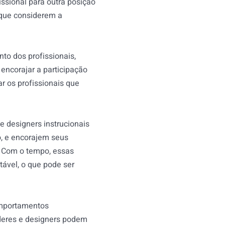
ssional para outra posição
 que considerem a
to dos profissionais,
encorajar a participação
r os profissionais que
e designers instrucionais
o, e encorajem seus
m. Com o tempo, essas
tável, o que pode ser
comportamentos
íderes e designers podem